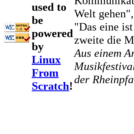
Kommunikati
used to
Welt gehen",
be
"Das eine is
powered
zweite die Mu
by
Aus einem Ar
Linux
Musikfestiva
From
der Rheinpfa
Scratch
!