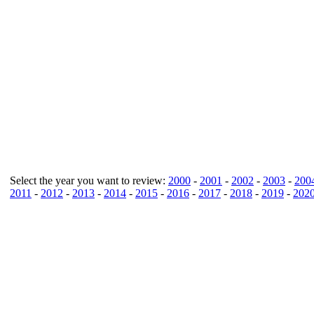
Select the year you want to review:
2000
-
2001
-
2002
-
2003
-
200
2011
-
2012
-
2013
-
2014
-
2015
-
2016
-
2017
-
2018
-
2019
-
202