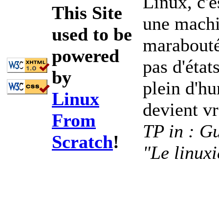
Linux, c'e
This Site
une machi
used to be
marabouté
powered
pas d'état
by
plein d'hu
Linux
devient v
From
TP in : Gu
Scratch
!
"Le linuxi